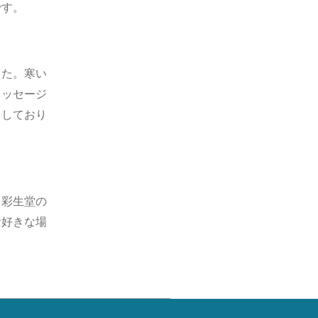
です。
した。寒い
メッセージ
ちしており
。彩生堂の
お好きな場