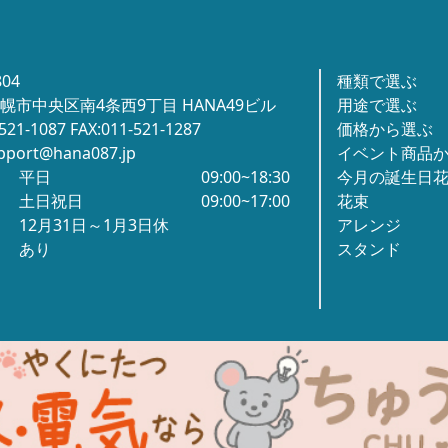
804
種類で選ぶ
幌市中央区南4条西9丁目 HANA49ビル
用途で選ぶ
-521-1087 FAX:011-521-1287
価格から選ぶ
pport@hana087.jp
イベント商品
平日
09:00~18:30
今月の誕生日
土日祝日
09:00~17:00
花束
12月31日～1月3日休
アレンジ
あり
スタンド