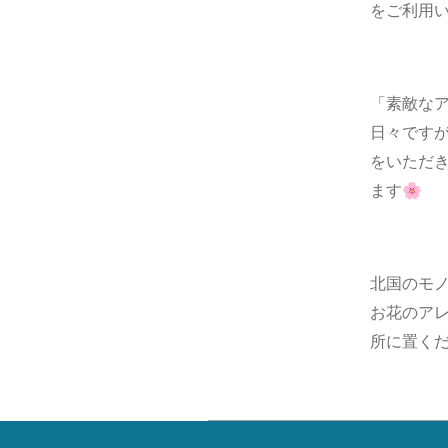
をご利用
「素敵な
日々です
をいただ
ます🌸
北国のモ
お花のア
所に置くだ