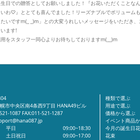
誕生日での贈答としてお願いしました！『お花いただくことな
しいわ♡』ととても喜んでました！リーズナブルでボリューム
たいですm(_ _)m」との大変うれしいメッセージをいただき
います!
用をスタッフ一同心よりお待ちしておりますm(__)m
804
種類で選ぶ
幌市中央区南4条西9丁目 HANA49ビル
用途で選ぶ
-521-1087 FAX:011-521-1287
価格から選ぶ
pport@hana087.jp
イベント商品
平日
09:00~18:30
今月の誕生日
土日祝日
09:00~17:00
花束