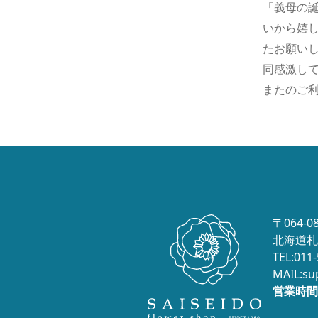
「義母の
いから嬉
たお願いし
同感激して
またのご利
〒064-0
北海道札
TEL:011
MAIL:su
営業時間