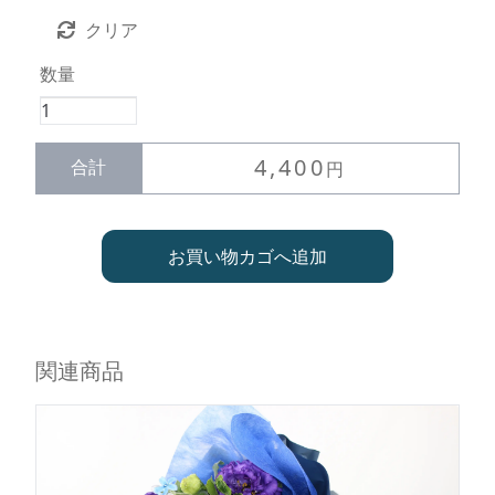
クリア
数量
厳
選
し
4,400
合計
円
て
作
る
お買い物カゴへ追加
花
束
【鮮
や
か
関連商品
な
赤
4000
円】