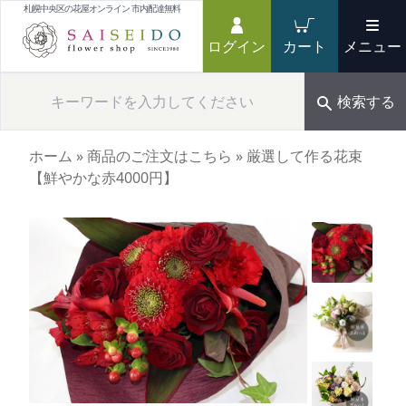
札幌中央区の花屋オンライン 市内配達無料
ログイン
カート
メニュー
検索する
ホーム
»
商品のご注文はこちら
»
厳選して作る花束
【鮮やかな赤4000円】