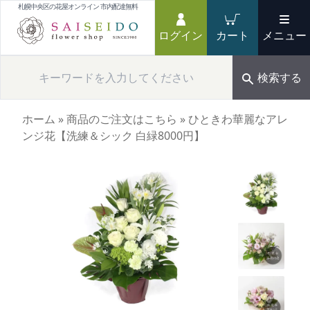
札幌中央区の花屋オンライン 市内配達無料
ログイン
カート
メニュー
検索する
ホーム
»
商品のご注文はこちら
»
ひときわ華麗なアレ
ンジ花【洗練＆シック 白緑8000円】