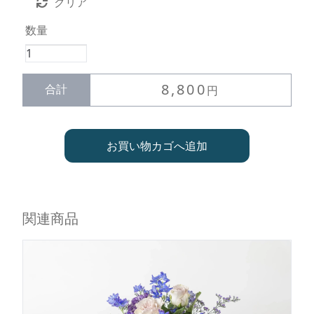
クリア
数量
ひ
と
き
8,800
合計
円
わ
華
麗
お買い物カゴへ追加
な
ア
レ
ン
ジ
関連商品
花
【洗
練
＆
シ