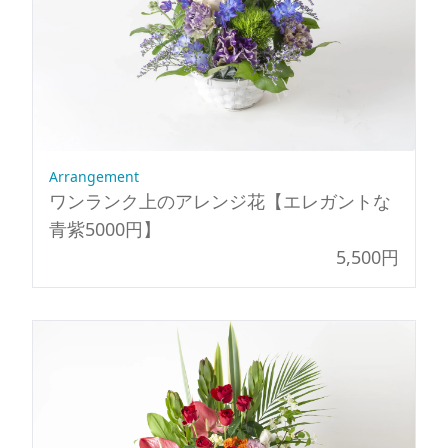
ッ
ク
白
緑
8000
円】
個
Arrangement
ワンランク上のアレンジ花【エレガントな
青紫5000円】
5,500円