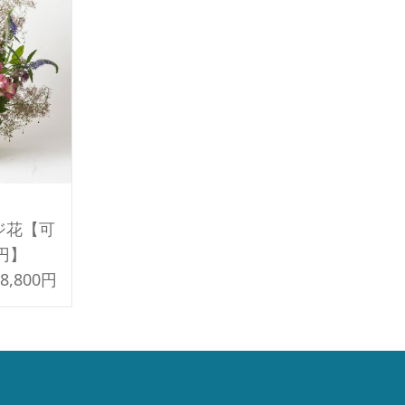
ジ花【可
円】
8,800円