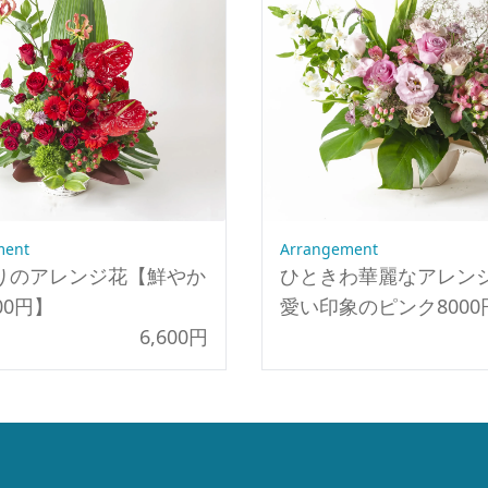
シ
ッ
ク
白
緑
4000
円】
個
ment
Arrangement
りのアレンジ花【鮮やか
ひときわ華麗なアレン
00円】
愛い印象のピンク8000
6,600円