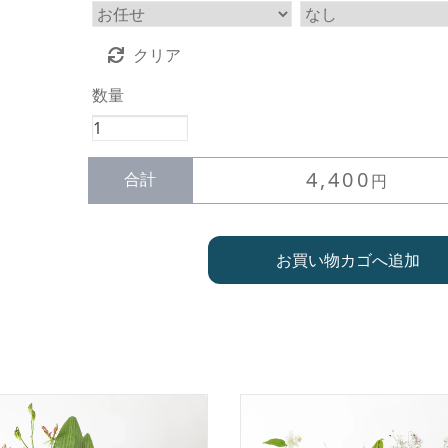
クリア
数量
厳
選
し
4,400
合計
円
て
作
る
お買い物カゴへ追加
ア
レ
ン
ジ
花
【洗
練
＆