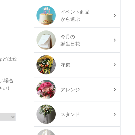
イベント商品
から選ぶ
今月の
誕生日花
などは変
花束
い場合
さい）
アレンジ
スタンド