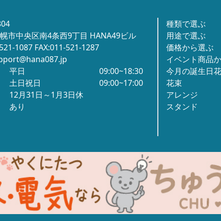
804
種類で選ぶ
幌市中央区南4条西9丁目 HANA49ビル
用途で選ぶ
-521-1087 FAX:011-521-1287
価格から選ぶ
pport@hana087.jp
イベント商品
平日
09:00~18:30
今月の誕生日
土日祝日
09:00~17:00
花束
12月31日～1月3日休
アレンジ
あり
スタンド