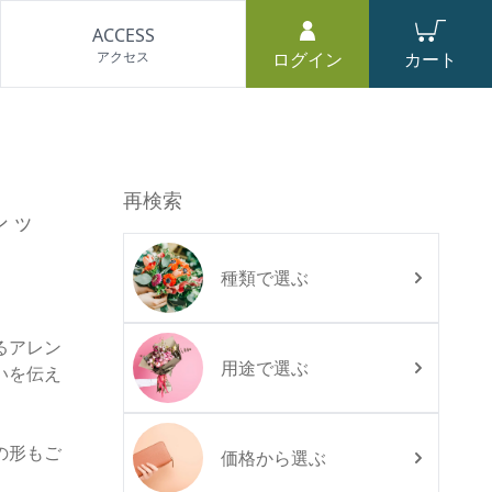
ACCESS
アクセス
ログイン
カート
再検索
シッ
種類で選ぶ
るアレン
用途で選ぶ
いを伝え
の形もご
価格から選ぶ