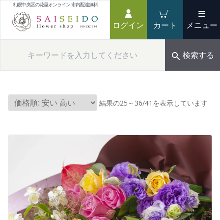
札幌中央区の花屋オンライン 市内配達無料
ログイン
カート
メニュー
検索する
価
結果の25～36/41を表示しています
格
順:
安
い
→
高
い